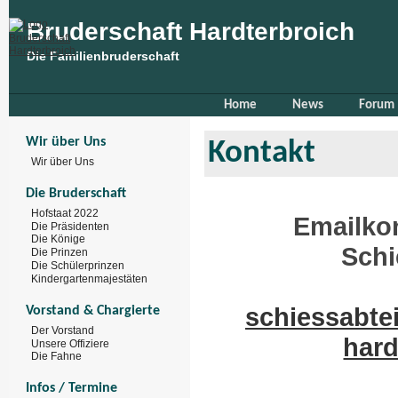
Bruderschaft Hardterbroich
Die Familienbruderschaft
Home
News
Forum
Wir über Uns
Kontakt
Wir über Uns
Die Bruderschaft
Hofstaat 2022
Emailko
Die Präsidenten
Die Könige
Schi
Die Prinzen
Die Schülerprinzen
Kindergartenmajestäten
schiessabte
Vorstand & Chargierte
Der Vorstand
hard
Unsere Offiziere
Die Fahne
Infos / Termine