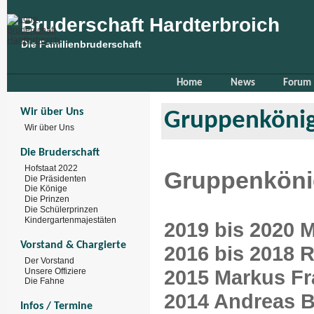
Bruderschaft Hardterbroich
Die Familienbruderschaft
Home
News
Forum
Wir über Uns
Gruppenköni
Wir über Uns
Die Bruderschaft
Hofstaat 2022
Gruppenköni
Die Präsidenten
Die Könige
Die Prinzen
Die Schülerprinzen
Kindergartenmajestäten
2019 bis 2020 
Vorstand & Chargierte
2016 bis 2018 
Der Vorstand
2015 Markus F
Unsere Offiziere
Die Fahne
2014 Andreas B
Infos / Termine