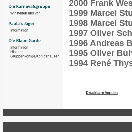
2000 Frank Wes
Die Karnevalsgruppe
1999 Marcel St
Wir stellen uns vor
1998 Marcel St
Paula´s Jäger
1997 Oliver Sc
Information
1996 Andreas B
Die Blaue Garde
Information
1995 Oliver Buh
Historie
Gruppenkönige/Königshäuser
1994 René Thy
Druckbare Version