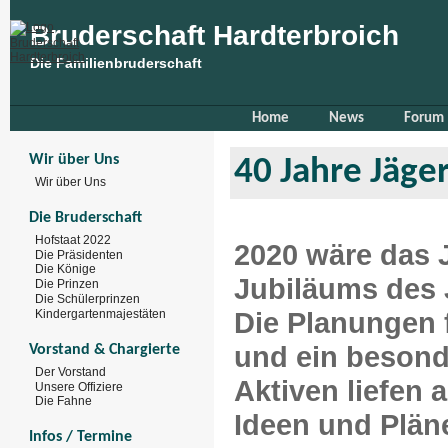
Bruderschaft Hardterbroich
Die Familienbruderschaft
Home
News
Forum
Wir über Uns
40 Jahre Jäge
Wir über Uns
Die Bruderschaft
Hofstaat 2022
2020 wäre das 
Die Präsidenten
Die Könige
Jubiläums des
Die Prinzen
Die Schülerprinzen
Die Planungen f
Kindergartenmajestäten
und ein besonde
Vorstand & Chargierte
Der Vorstand
Aktiven liefen 
Unsere Offiziere
Die Fahne
Ideen und Plän
Infos / Termine