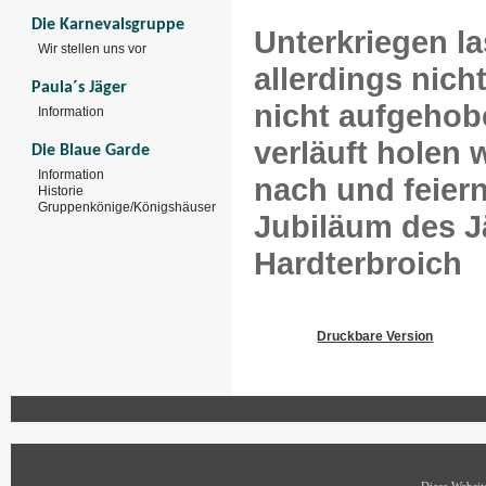
Die Karnevalsgruppe
Unterkriegen l
Wir stellen uns vor
allerdings nich
Paula´s Jäger
nicht aufgehob
Information
verläuft holen 
Die Blaue Garde
Information
nach und feiern
Historie
Gruppenkönige/Königshäuser
Jubiläum des J
Hardterbroich
Druckbare Version