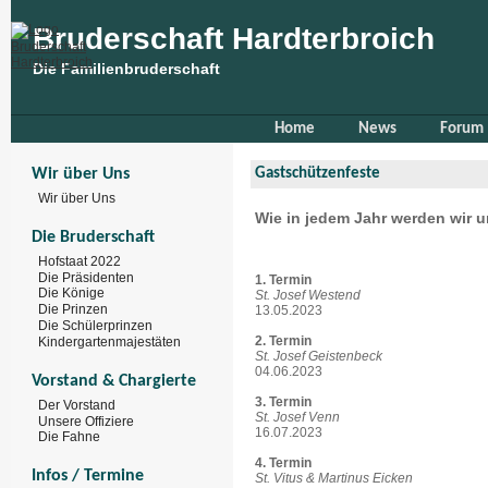
Bruderschaft Hardterbroich
Die Familienbruderschaft
Home
News
Forum
Wir über Uns
Gastschützenfeste
Wir über Uns
Wie in jedem Jahr werden wir 
Die Bruderschaft
Hofstaat 2022
Die Präsidenten
1. Termin
Die Könige
St. Josef Westend
Die Prinzen
13.05.2023
Die Schülerprinzen
2. Termin
Kindergartenmajestäten
St. Josef Geistenbeck
04.06.2023
Vorstand & Chargierte
3. Termin
Der Vorstand
St. Josef Venn
Unsere Offiziere
16.07.2023
Die Fahne
4. Termin
Infos / Termine
St. Vitus & Martinus Eicken