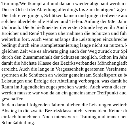
Training/Wettkampf auf und danach wieder abgebaut werden 
Dieser Ort ist der Abteilung allerdings bis zum heutigen Tage 
Die Jahre vergingen, Schützen kamen und gingen teilweise auc
solches überlebte alle Höhen und Tiefen. Anfang der 90er Jah
Umbruch. Die Schießmeister der ersten Stunde legten ihr Amt 
Broicher und René Thyssen übernahmen die Schützen und führ
weiterhin fort. Auch wenn anfangs die Leistungen einzubreche
bedingt durch eine Komplettsanierung lange nicht zu nutzen, k
gleichen Zeit wie es abwärts ging auch der Weg zurück zur Sp
durch den Zusammenhalt der Schützen möglich. Schon im Jahr
damit die höchste Klasse des Bezirksverbandes Mönchenglad
erreicht. Auch die lange in Vergessenheit geratenen Vereinsme
spornten alle Schützen an wieder gemeinsam Schießsport zu b
Leistungen und Erfolge der Abteilung verborgen, was damit b
Raum im Jugendheim zugesprochen wurde. Auch wenn dieser e
werden musste war von da an ein gemeinsamer Treffpunkt auch
geschaffen.
In den darauf folgenden Jahren blieben die Leistungen weiterh
Abstieg in die zweite Bezirksklasse nicht vermeiden. Keiner de
einfach hinnehmen. Noch intensiveres Training und immer neu
Schießabteilung.