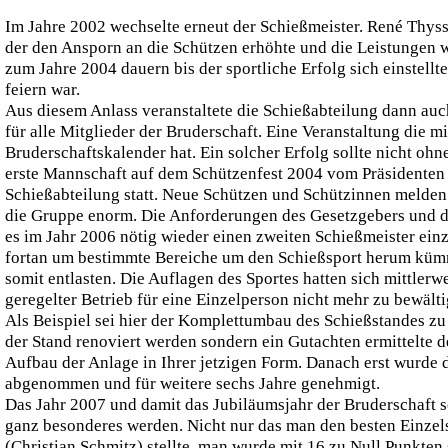
Im Jahre 2002 wechselte erneut der Schießmeister. René Thyss
der den Ansporn an die Schützen erhöhte und die Leistungen wei
zum Jahre 2004 dauern bis der sportliche Erfolg sich einstellt
feiern war.
Aus diesem Anlass veranstaltete die Schießabteilung dann auc
für alle Mitglieder der Bruderschaft. Eine Veranstaltung die mi
Bruderschaftskalender hat. Ein solcher Erfolg sollte nicht o
erste Mannschaft auf dem Schützenfest 2004 vom Präsidenten 
Schießabteilung statt. Neue Schützen und Schützinnen melden
die Gruppe enorm. Die Anforderungen des Gesetzgebers und 
es im Jahr 2006 nötig wieder einen zweiten Schießmeister einz
fortan um bestimmte Bereiche um den Schießsport herum küm
somit entlasten. Die Auflagen des Sportes hatten sich mittlerw
geregelter Betrieb für eine Einzelperson nicht mehr zu bewälti
Als Beispiel sei hier der Komplettumbau des Schießstandes zu
der Stand renoviert werden sondern ein Gutachten ermittelte
Aufbau der Anlage in Ihrer jetzigen Form. Danach erst wurde 
abgenommen und für weitere sechs Jahre genehmigt.
Das Jahr 2007 und damit das Jubiläumsjahr der Bruderschaft so
ganz besonderes werden. Nicht nur das man den besten Einzels
(Christian Schmitz) stellte, man wurde mit 16 zu Null Punkten 