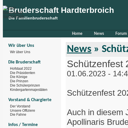
Bruderschaft Hardterbroich
Die Familienbruderschaft
Home
News
Forum
Wir über Uns
News
» Schüt
Wir über Uns
Schützenfest
Die Bruderschaft
Hofstaat 2022
01.06.2023 - 14:
Die Präsidenten
Die Könige
Die Prinzen
Die Schülerprinzen
Kindergartenmajestäten
Schützenfest 20
Vorstand & Chargierte
Der Vorstand
Auch in diesem Ja
Unsere Offiziere
Die Fahne
Apollinaris Brud
Infos / Termine