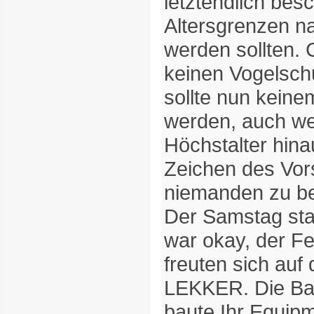
letztendlich bes
Altersgrenzen n
werden sollten. 
keinen Vogelsch
sollte nun kein
werden, auch we
Höchstalter hina
Zeichen des Vor
niemanden zu be
Der Samstag sta
war okay, der Fes
freuten sich au
LEKKER. Die Ban
baute Ihr Equip