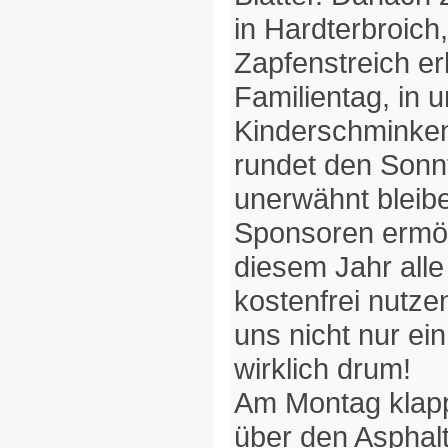
in Hardterbroic
Zapfenstreich er
Familientag, in 
Kinderschminken
rundet den Sonnt
unerwähnt bleib
Sponsoren ermög
diesem Jahr alle
kostenfrei nutzen
uns nicht nur ei
wirklich drum!
Am Montag klap
über den Asphalt