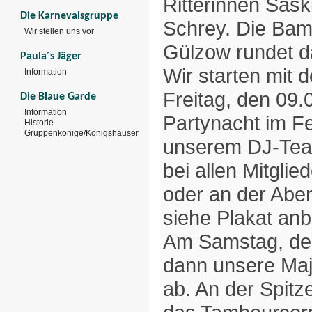
Ritterinnen Sask
Die Karnevalsgruppe
Schrey. Die Bam
Wir stellen uns vor
Gülzow rundet 
Paula´s Jäger
Wir starten mit d
Information
Freitag, den 09.
Die Blaue Garde
Information
Partynacht im F
Historie
Gruppenkönige/Königshäuser
unserem DJ-Team
bei allen Mitglie
oder an der Abe
siehe Plakat anb
Am Samstag, den
dann unsere Maj
ab. An der Spit