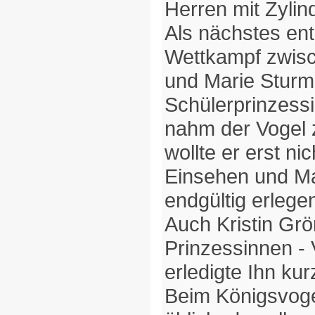
Herren mit Zylin
Als nächstes en
Wettkampf zwis
und Marie Stur
Schülerprinzessi
nahm der Vogel z
wollte er erst ni
Einsehen und Ma
endgültig erlege
Auch Kristin Grö
Prinzessinnen -
erledigte Ihn ku
Beim Königsvogel